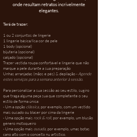
onde resultam retratos incrivelmente
elegantes.
Terá de trazer:
1 ou 2 conjuntos de lingerie
1 lingerie básica/lisa cor de pele
1 body (opcional)
bijuteria (opcional)
calçado (opcional)
Trazer vestida roupa confortável e lingerie que não
marque a pele durante a sua preparação
Unhas arranjadas (mãos e pés) & depilação -
Agende
estes serviços para a semana anterior à sessão.
Para personalizar a sua sessão ao seu estilo, sugiro
que traga alguma peça sua que completente o seu
estilo de forma única:
- Um a opção
clássica
, por exemplo, com um vestido
mais ousado ou blaser por cima da lingerie
- Uma opção mais
rock & roll,
por exemplo, um blusão
género motoqueiro
- Uma opção mais
ousada
, por exemplo, umas botas
cano alto com o conceito nu artístico.