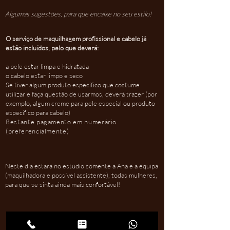
Algumas sugestões, para que encaixe no seu estilo!
O serviço de maquilhagem profissional e cabelo já
estão incluídos, pelo que deverá:
a pele estar limpa e hidratada
o cabelo estar limpo e seco
Se tiver algum produto específico que costume
utilizar e faça questão de usarmos, deverá trazer (por
exemplo, algum creme para pele especial ou produto
específico para cabelo)
Restante pagamento em numerário
(preferencialmente)
Neste dia estará no estúdio somente a Ana e a equipa
(maquilhadora e possível assistente), todas mulheres,
para que se sinta ainda mais confortável!