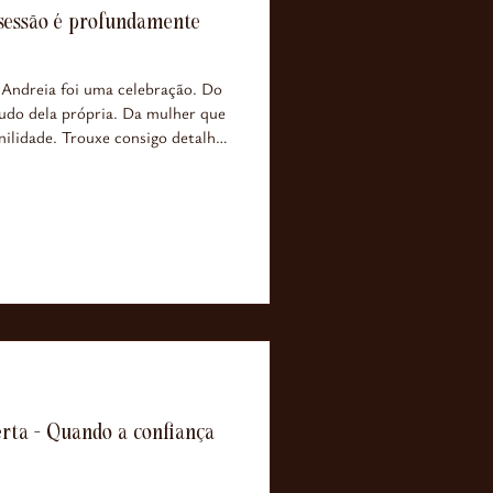
 sessão é profundamente
 Andreia foi uma celebração. Do
tudo dela própria. Da mulher que
inilidade. Trouxe consigo detalhes
nica. Tudo alinhado com a sua
vê e com a imagem que queria
ue começa uma boa sessão. No
erta - Quando a confiança