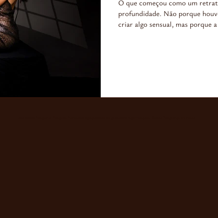
O que começou como um retrato
profundidade. Não porque houve
criar algo sensual, mas porque 
essa dimensão também surgisse.
Ana Antunes Fotografia I Fotógrafo Profissional especializado em gravidez e recem-nascidos I Estúdio Fotográfico em Lisboa