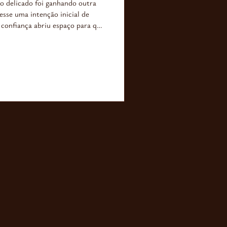
 delicado foi ganhando outra
sse uma intenção inicial de
a confiança abriu espaço para que