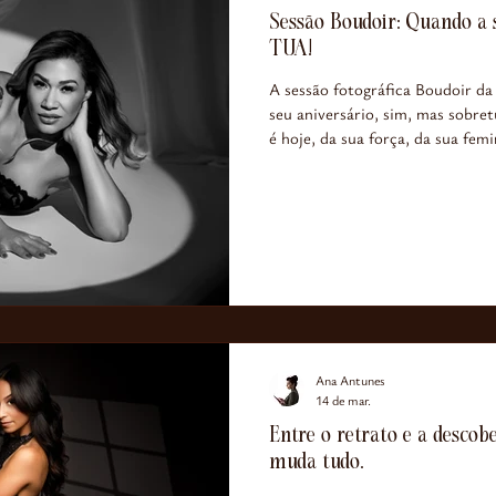
Sessão Boudoir: Quando a
TUA!
A sessão fotográfica Boudoir da
seu aniversário, sim, mas sobre
é hoje, da sua força, da sua fem
que tornaram esta experiência ú
essência, com a forma como se 
construir. É exatamente aqui q
envolvimento.
Ana Antunes
14 de mar.
Entre o retrato e a descob
muda tudo.