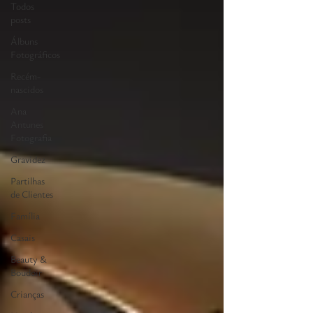
Todos
posts
Álbuns
Fotográficos
Recém-
nascidos
Ana
Antunes
Fotografia
Gravidez
Partilhas
de Clientes
Família
Casais
Beauty &
Boudoir
Crianças