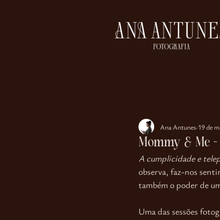
Ana Antunes
19 de m
Mommy & Me - S
A cumplicidade e telep
observa, faz-nos senti
também o poder de uma
Uma das sessões fotogr