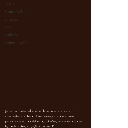
Casais
Beauty & Boudoir
Crianças
Natal
Mulheres
Mommy & Me
Já não há tanto colo, já não há aquela dependência 
constante, e no lugar disso começa a aparecer uma 
personalidade mais definida, opiniões, vontades próprias. 
E, ainda assim, 
a ligação continua lá
. 