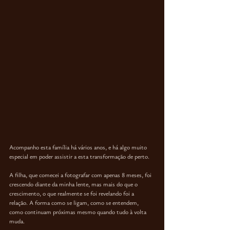
Acompanho esta família há vários anos, e 
há algo muito 
especial em poder assistir a esta transformação de perto
. 
A filha, que comecei a fotografar com apenas 8 meses, foi 
crescendo diante da minha lente, mas mais do que o 
crescimento, o que realmente se foi revelando foi a 
relação. A forma como se ligam, como se entendem, 
como continuam próximas mesmo quando tudo à volta 
muda.