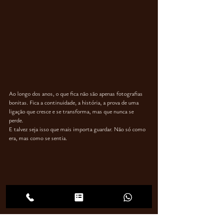
Ao longo dos anos, o que fica não são apenas fotografias 
bonitas. Fica a continuidade, a história, a prova de uma 
ligação que cresce e se transforma, mas
 que nunca se 
perde
.
E talvez seja isso que mais importa guardar. 
Não só como 
era, mas como se sentia.