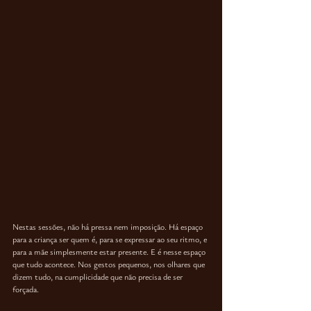
Nestas sessões, não há pressa nem imposição
. Há espaço 
para 
a criança ser quem é
, para se expressar ao seu ritmo, e 
para 
a mãe simplesmente estar presente
. E é nesse espaço 
que tudo acontece. Nos gestos pequenos, nos olhares que 
dizem tudo, na cumplicidade que não precisa de ser 
forçada.