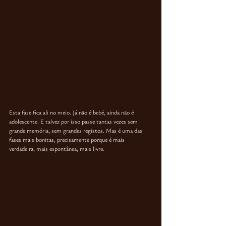
Esta fase fica ali no meio. Já não é bebé, ainda não é 
adolescente. E talvez por isso passe tantas vezes sem 
grande memória, sem grandes registos. Mas é uma das 
fases mais bonitas, precisamente porque é mais 
verdadeira, mais espontânea, mais livre.