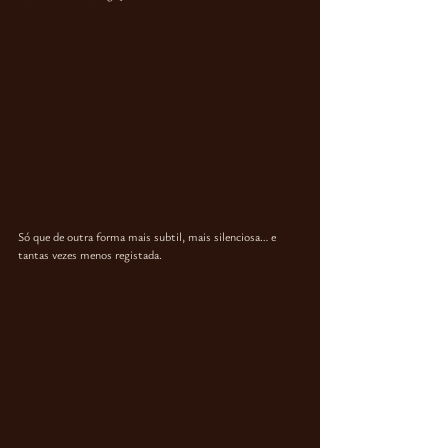
Só que de outra forma mais subtil, mais silenciosa… e 
tantas vezes menos registada.